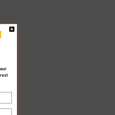
I
 aur
rezi