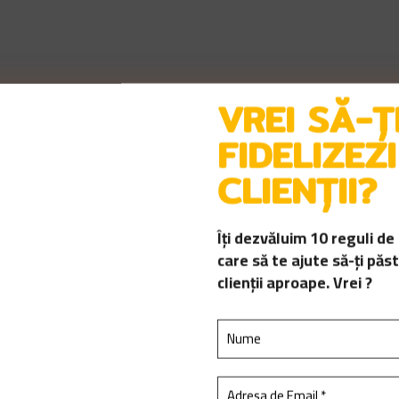
VREI SĂ-Ț
FIDELIZEZI
CLIENȚII?
Îți dezvăluim 10 reguli de
care să te ajute să-ți păst
clienții aproape. Vrei ?