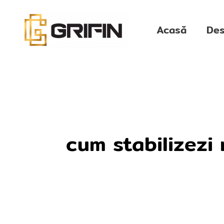
Skip
to
Acasă
Des
content
cum stabilizezi r