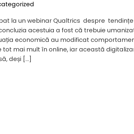
categorized
cipat la un webinar Qualtrics despre tendinț
concluzia acestuia a fost că trebuie umanizat
situația economică au modificat comportame
 tot mai mult în online, iar această digitaliz
ă, deși […]