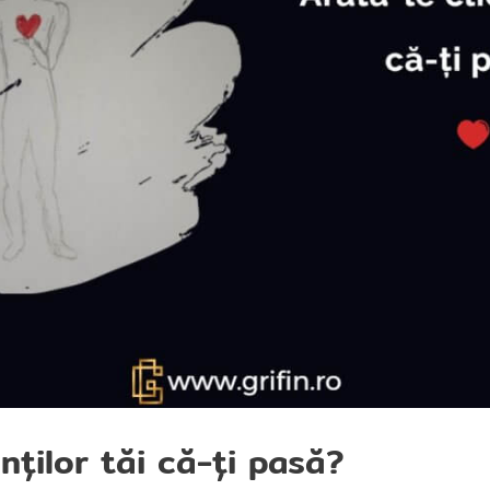
enților tăi că-ți pasă?