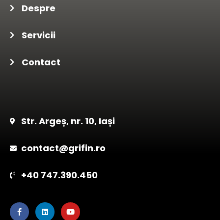
Despre
Servicii
Contact
Str. Argeș, nr. 10, Iași
contact@grifin.ro
+40 747.390.450
F
L
Y
a
i
o