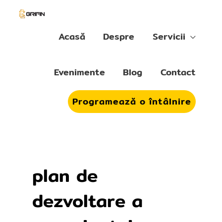
Skip
to
content
Acasă
Despre
Servicii
Evenimente
Blog
Contact
Programează o întâlnire
plan de
dezvoltare a