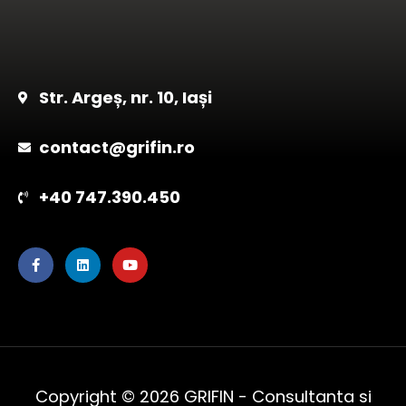
Str. Argeș, nr. 10, Iași
contact@grifin.ro
+40 747.390.450
F
L
Y
a
i
o
c
n
u
e
k
t
b
e
u
o
d
b
o
i
e
k
n
-
f
Copyright © 2026 GRIFIN - Consultanta si