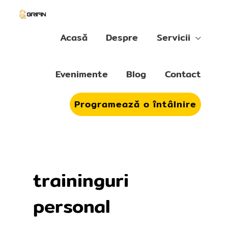
Skip
to
content
Acasă
Despre
Servicii
Evenimente
Blog
Contact
Programează o întâlnire
traininguri
personal