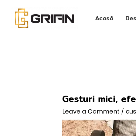
Skip
to
Acasă
Des
content
Gesturi mici, ef
Leave a Comment
/
cu