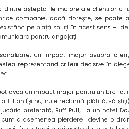
 dintre așteptările majore ale clienților anu
rice companie, dacă dorește, se poate a
 existând pe piață soluții în acest sens – de
comunicare pentru angajați.
rsonalizare, un impact major asupra clienți
stea reprezentând criterii decisive în aleg
tea.
ot avea un impact major pentru un brand, m
 Hilton (și nu, nu e reclamă plătită, să ști
t jucăria preferată, Ruff Ruff, la un hotel D
tiți cum o asemenea pierdere devine o dra
le mai tărziu, familia primește de la hotel p