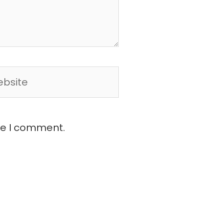
site
me I comment.