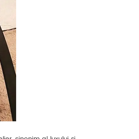
er, sinonim al luxului și