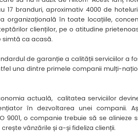
, cu 17 branduri, aproximativ 4000 de hotelur
ura organizațională în toate locațiile, conc
teptărilor clienților, pe o atitudine prieteno
se simtă ca acasă.
ndardul de garanție a calității serviciilor a 
astfel una dintre primele companii mulți-națio
onomia actuală, calitatea serviciilor devin
nțiator în dezvoltarea unei companii. Aș
ISO 9001, o companie trebuie să se alinieze 
ește vânzările și a-și fideliza clienții.