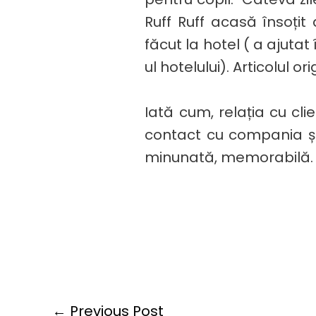
Ruff Ruff acasă însoțit 
făcut la hotel ( a ajutat
ul hotelului). Articolul ori
Iată cum, relația cu cli
contact cu compania și
minunată, memorabilă.
←
Previous Post