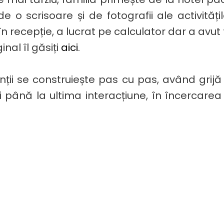
de o scrisoare și de fotografii ale activită
 în recepție, a lucrat pe calculator dar a avut
ginal îl găsiți
aici
.
enții se construiește pas cu pas, având grij
 până la ultima interacțiune, în încercarea