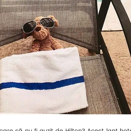
are să nu fi auzit de Hilton? Acest lanț hoteli