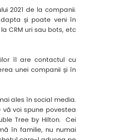
lui 2021 de la companii.
dapta și poate veni în
 la CRM uri sau bots, etc
lor îl are contactul cu
erea unei companii și în
ai ales în social media.
ți) vă voi spune povestea
ouble Tree by Hilton. Cei
mă în familie, nu numai
achetul care-l aducea pe