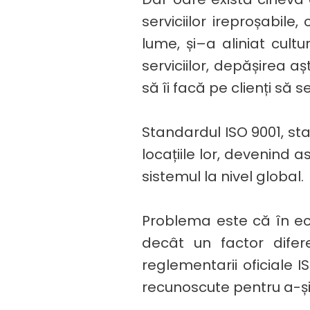
serviciilor ireproșabile
lume, și–a aliniat cult
serviciilor, depășirea aș
să îi facă pe clienți să 
Standardul ISO 9001, sta
locațiile lor, devenind 
sistemul la nivel global.
Problema este că în ec
decât un factor difere
reglementarii oficiale 
recunoscute pentru a-și cr