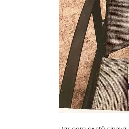
Dar oare există cineva c