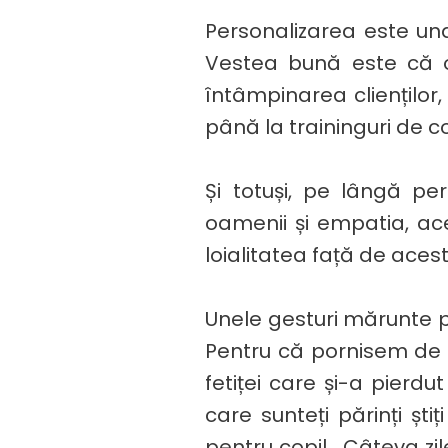
Personalizarea este una
Vestea bună este că o
întâmpinarea clienților,
până la traininguri de 
Și totuși, pe lângă pe
oamenii și empatia, ace
loialitatea față de aces
Unele gesturi mărunte p
Pentru că pornisem de la
fetiței care și-a pierdu
care sunteți părinți ș
pentru copil. Câteva zi