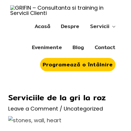
Skip
to
content
Acasă
Despre
Servicii
Evenimente
Blog
Contact
Programează o întâlnire
Serviciile de la gri la roz
Leave a Comment
/
Uncategorized