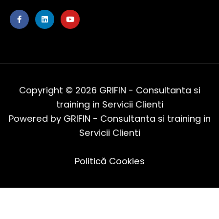
F
L
Y
a
i
o
c
n
u
e
k
t
b
e
u
o
d
b
o
i
e
k
n
-
f
Copyright © 2026 GRIFIN - Consultanta si
training in Servicii Clienti
Powered by GRIFIN - Consultanta si training in
Servicii Clienti
Politică Cookies